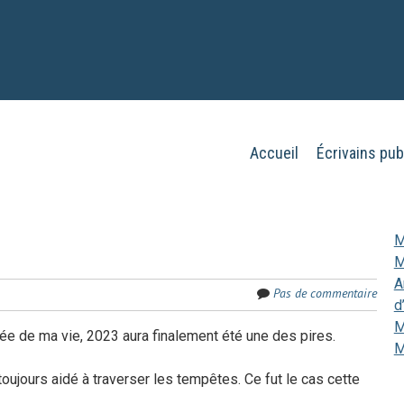
Aller
Accueil
Écrivains pub
Menu
au
contenu
principal
M
M
A
Pas de commentaire
d
M
née de ma vie, 2023 aura finalement été une des pires.
M
toujours aidé à traverser les tempêtes. Ce fut le cas cette