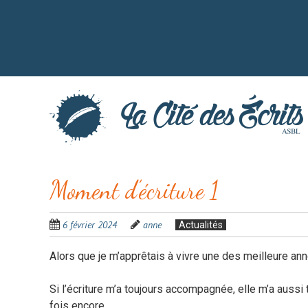
Aller
au
contenu
principal
Moment d’écriture 1
6 février 2024
anne
Actualités
Alors que je m’apprêtais à vivre une des meilleure an
Si l’écriture m’a toujours accompagnée, elle m’a aussi 
fois encore.