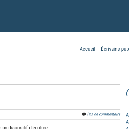
Aller
Accueil
Écrivains pub
Menu
au
contenu
principal
Pas de commentaire
A
A
un dispositif d’écriture.
A