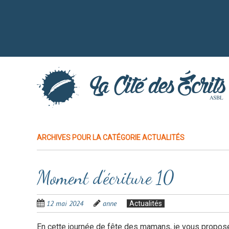
Aller
au
contenu
principal
ARCHIVES POUR LA CATÉGORIE
ACTUALITÉS
Moment d’écriture 10
12 mai 2024
anne
Actualités
En cette journée de fête des mamans, je vous propose 