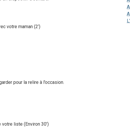
A
A
L
vec votre maman (2’)
arder pour la relire à l’occasion.
votre liste (Environ 30’)