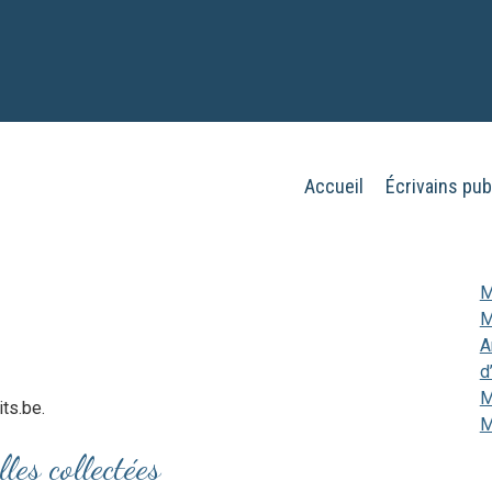
Aller
Accueil
Écrivains pub
Menu
au
contenu
principal
M
M
A
d
M
ts.be.
M
les collectées