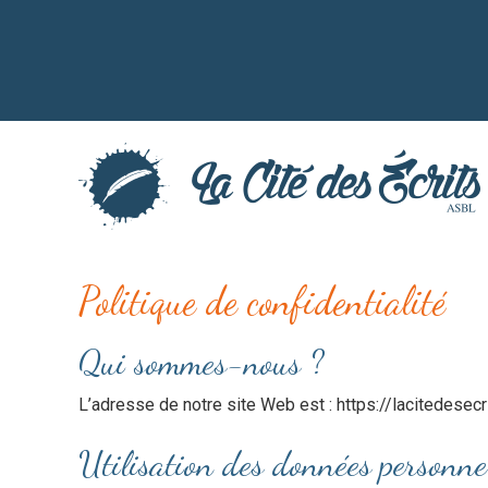
Aller
au
contenu
principal
Politique de confidentialité
Qui sommes-nous ?
L’adresse de notre site Web est : https://lacitedesecri
Utilisation des données personnel