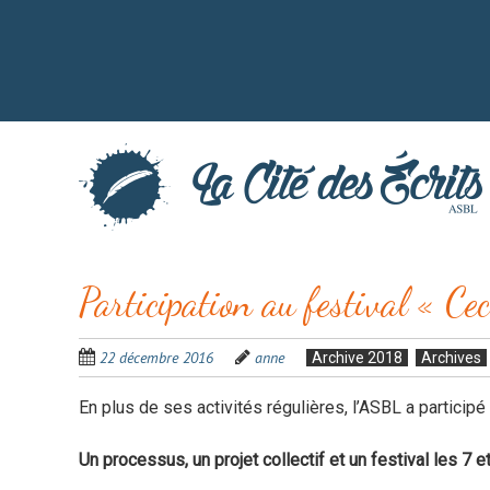
Aller
au
contenu
principal
Participation au festival « Cec
22 décembre 2016
anne
Archive 2018
Archives
En plus de ses activités régulières, l’ASBL a participé
Un processus, un projet collectif et un festival les 7 e