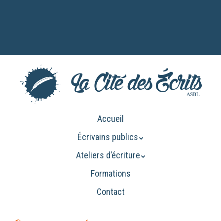
Aller
au
contenu
principal
Aller
Accueil
Menu
au
Écrivains publics
contenu
principal
Ateliers d’écriture
Formations
Contact