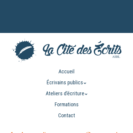
Aller
au
contenu
principal
Aller
Accueil
Menu
au
Écrivains publics
contenu
principal
Ateliers d’écriture
Formations
Contact